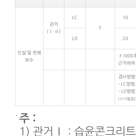
LC
10
관거
5
(Ⅰ·Ⅱ)
LD
20
신설 및 전체
∮100
보수
근거하여 
검사방법중
- LC방법
- LD방법
( V:시험
주 :
1) 관거Ⅰ : 습윤콘크리트