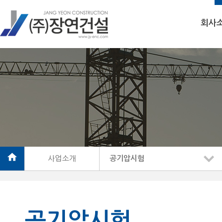
회사
사업소개
공기압시험
하수관 CCTV조사
수밀시험
수압시험
연막시험
공기압시험
맨홀부공기압시험
비굴착보수·커팅
준설공사
상하수도·포장공사
토목건축·철근콘크리트공사
기타
공기압시험