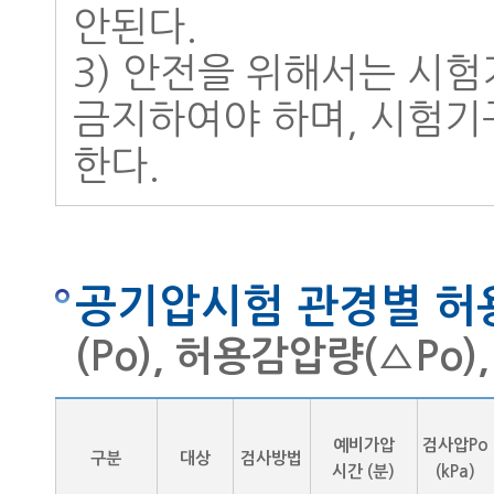
안된다.
3) 안전을 위해서는 시
금지하여야 하며, 시험
한다.
공기압시험 관경별 허
(Po), 허용감압량(△Po)
예비가압
검사압Po
구분
대상
검사방법
시간 (분)
(kPa)