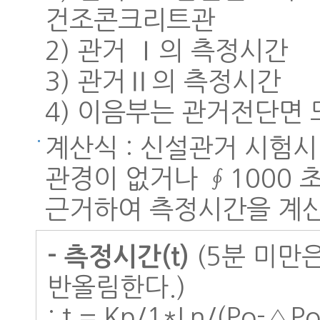
건조콘크리트관
2) 관거 Ⅰ의 측정시간
3) 관거Ⅱ의 측정시간
4) 이음부는 관거전단면
계산식 : 신설관거 시험
관경이 없거나 ∮1000 
근거하여 측정시간을 계
(5분 미만
- 측정시간(t)
반올림한다.)
: t = Kp/1*Ln/(Po-△Po